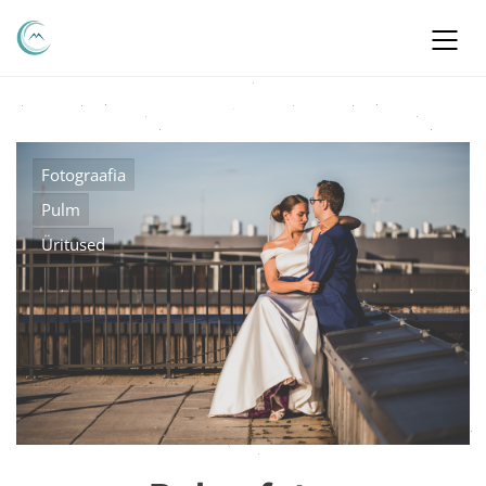
Fotograafia
Pulm
Üritused