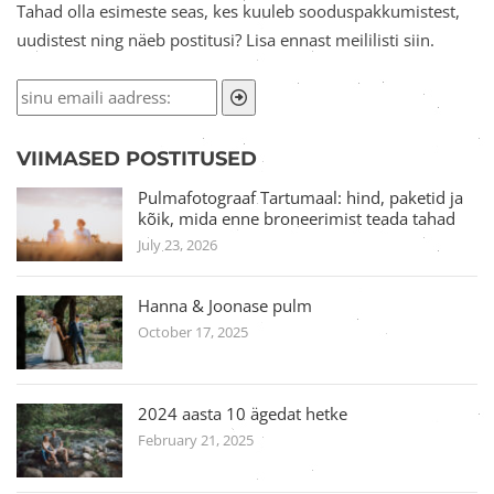
Tahad olla esimeste seas, kes kuuleb sooduspakkumistest,
uudistest ning näeb postitusi? Lisa ennast meililisti siin.
VIIMASED POSTITUSED
Pulmafotograaf Tartumaal: hind, paketid ja
kõik, mida enne broneerimist teada tahad
July 23, 2026
Hanna & Joonase pulm
October 17, 2025
2024 aasta 10 ägedat hetke
February 21, 2025