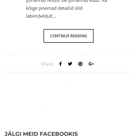
(Johanna) Nisust sai (Johanna) Ruus. Ka
kõige pisemad detailid olid
läbimõeldult…
CONTINUE READING
Share:
JÄLGI MEID FACEBOOKIS