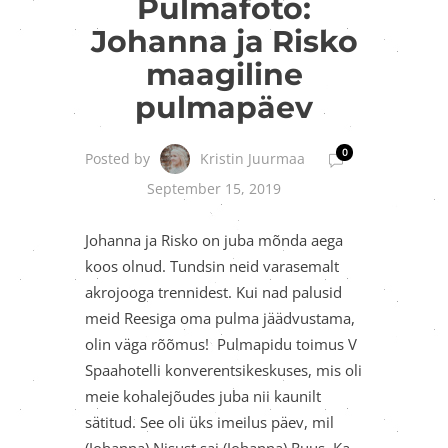
Pulmafoto:
Johanna ja Risko
maagiline
pulmapäev
0
Kristin Juurmaa
Posted by
September 15, 2019
Johanna ja Risko on juba mõnda aega
koos olnud. Tundsin neid varasemalt
akrojooga trennidest. Kui nad palusid
meid Reesiga oma pulma jäädvustama,
olin väga rõõmus! Pulmapidu toimus V
Spaahotelli konverentsikeskuses, mis oli
meie kohalejõudes juba nii kaunilt
sätitud. See oli üks imeilus päev, mil