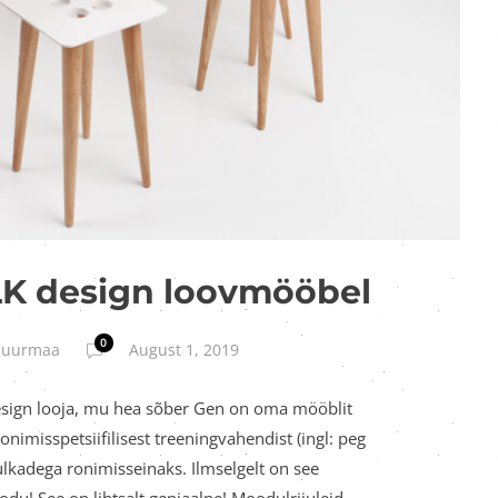
LK design loovmööbel
0
 Juurmaa
August 1, 2019
sign looja, mu hea sõber Gen on oma mööblit
imisspetsiifilisest treeningvahendist (ingl: peg
ulkadega ronimisseinaks. Ilmselgelt on see