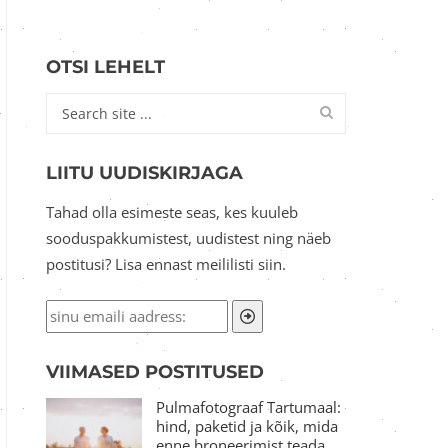
OTSI LEHELT
LIITU UUDISKIRJAGA
Tahad olla esimeste seas, kes kuuleb
sooduspakkumistest, uudistest ning näeb
postitusi? Lisa ennast meililisti siin.
VIIMASED POSTITUSED
Pulmafotograaf Tartumaal:
hind, paketid ja kõik, mida
enne broneerimist teada