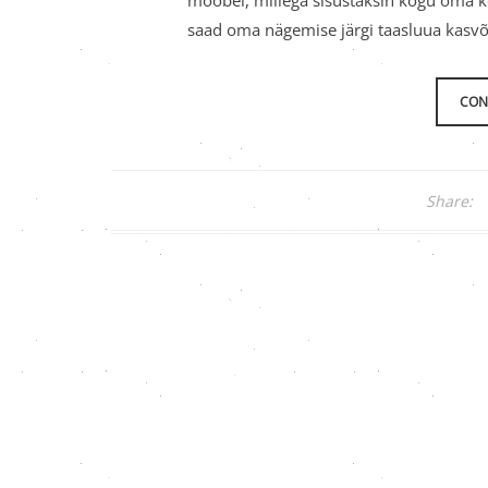
mööbel, millega sisustaksin kogu oma ko
saad oma nägemise järgi taasluua kasvõi 
CON
Share: