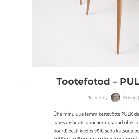
Tootefotod – PU
Kristin
Posted by
Ühe minu uue lemmikettevõtte PULK de
luues inspiratsiooni ammutanud ühest ron
board) eesti keeles võib seda kutsuda p