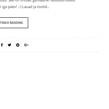
du! See on lihtsalt geniaalne! Moodulriiuleid
iga päev! :-) Lauad ja toolid…
TINUE READING